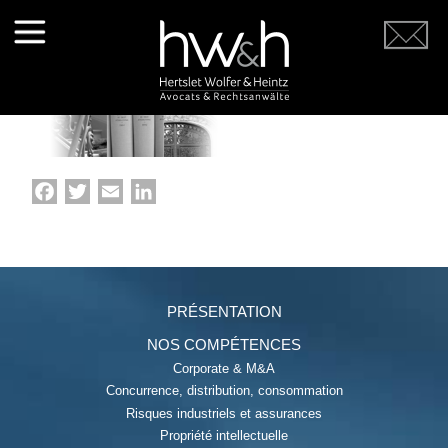
tetiere-hwh_06
Facebook
Twitter
Email
LinkedIn
PRÉSENTATION
NOS COMPÉTENCES
Corporate & M&A
Concurrence, distribution, consommation
Risques industriels et assurances
Propriété intellectuelle