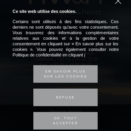
Ce site web utilise des cookies.
Certains sont utilisés à des fins statistiques. Ces
derniers ne sont déposés qu’avec votre consentement.
hw&h A.A.R.P.I.
Vous trouverez des informations complémentaires
Hertslet Wolfer & Heintz
relatives aux cookies et à la gestion de votre
Avocats & Rechtsanwälte
consentement en cliquant sur « En savoir plus sur les
cookies ». Vous pouvez également consulter notre
39, rue Pergolèse 75116 Paris
Politique de confidentialité en cliquant
i
Téléphone :
+33 (0) 1 45 01 29 35
Fax : +33 (0) 1 45 01 64 47
E-mail :
hwh@hwh-avocats.com
EN SAVOIR PLUS
SUR LES COOKIES
Données personnelles
Cookies
REFUSE
© 2026 - HW&H
Mentions légales
OK, TOUT
Plan du site
ACCEPTER
Conseil Avocom