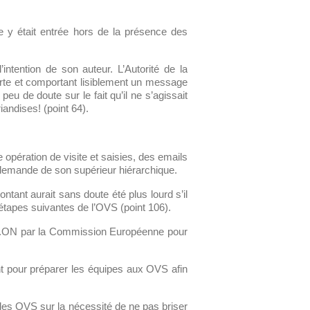
ne y était entrée hors de la présence des
’intention de son auteur. L’Autorité de la
porte et comportant lisiblement un message
peu de doute sur le fait qu’il ne s’agissait
iandises! (point 64).
 opération de visite et saisies, des emails
a demande de son supérieur hiérarchique.
ntant aurait sans doute été plus lourd s’il
 étapes suivantes de l’OVS (point 106).
 d’E.ON par la Commission Européenne pour
 pour préparer les équipes aux OVS afin
s des OVS sur la nécessité de ne pas briser