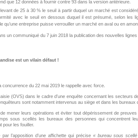
nd que 12 données à fournir contre 93 dans la version antérieure.
elevant de 25 à 30 % le seuil à partir duquel un marché est considé
ormité avec le seuil en dessous duquel il est présumé, selon les lig
le qu’une entreprise puisse verrouiller un marché en aval ou en amont
ns un communiqué du 7 juin 2018 la publication des nouvelles lignes 
ndise est un vilain défaut !
la concurrence du 22 mai 2019 le rappelle avec force.
 saisie (OVS) dans le cadre d’une enquête concernant les secteurs de 
 enquêteurs sont notamment intervenus au siège et dans les bureaux d
 de mener leurs opérations et éviter tout dépérissement de preuv
ps sous scellés les bureaux des personnes qui concentrent leur
pour les fouiller.
par l’apposition d’une affichette qui précise
« bureau sous scellé