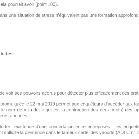
la pourrait avoir (point 109).
ns une situation de stress n’équivalent pas une formation approfond
dettes
s de voir ses pouvoirs accrus pour détecter plus efficacement des prat
e promulguée le 22 mai 2019 permet aux enquêteurs d’accéder aux fade
ù le nom de « fa-det » qui est la contraction des deux mots) des op
 leurs abonnés.
ter l’existence d’une concertation entre entreprises ; les enquêteu
nt sollicité la clémence dans le fameux cartel des yaourts (ADLC n° 