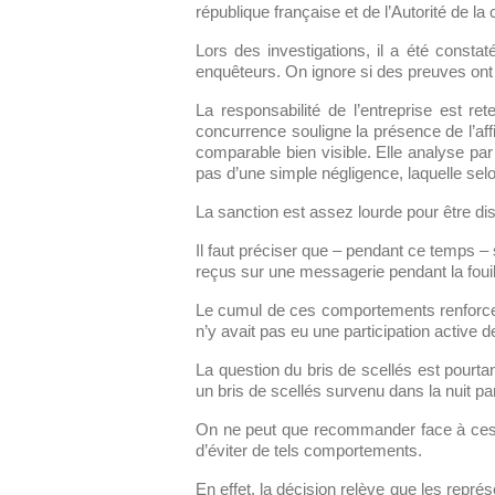
république française et de l’Autorité de la
Lors des investigations, il a été consta
enquêteurs. On ignore si des preuves on
La responsabilité de l’entreprise est ret
concurrence souligne la présence de l’aff
comparable bien visible. Elle analyse par a
pas d’une simple négligence, laquelle selon
La sanction est assez lourde pour être d
Il faut préciser que – pendant ce temps – 
reçus sur une messagerie pendant la fouill
Le cumul de ces comportements renforce l’i
n’y avait pas eu une participation active 
La question du bris de scellés est pourt
un bris de scellés survenu dans la nuit pa
On ne peut que recommander face à ces 
d’éviter de tels comportements.
En effet, la décision relève que les repré