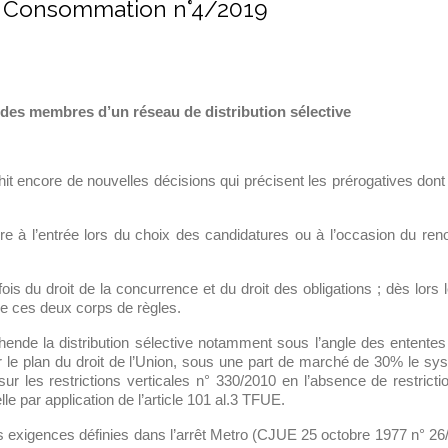
n Consommation n°4/2019
 des membres d’un réseau de distribution sélective
richit encore de nouvelles décisions qui précisent les prérogatives dont
re à l’entrée lors du choix des candidatures ou à l’occasion du ren
fois du droit de la concurrence et du droit des obligations ; dès lors l
e ces deux corps de règles.
éhende la distribution sélective notamment sous l’angle des entente
r le plan du droit de l’Union, sous une part de marché de 30% le sys
r les restrictions verticales n° 330/2010 en l’absence de restrictio
e par application de l’article 101 al.3 TFUE.
es exigences définies dans l’arrêt Metro (CJUE 25 octobre 1977 n° 26