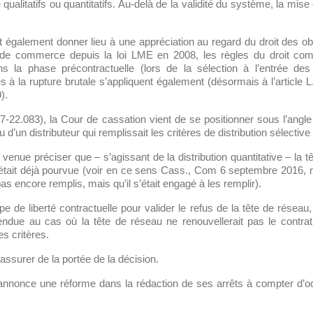
e qualitatifs ou quantitatifs. Au-delà de la validité du système, la m
également donner lieu à une appréciation au regard du droit des obli
 de commerce depuis la loi LME en 2008, les règles du droit com
 la phase précontractuelle (lors de la sélection à l’entrée des 
es à la rupture brutale s’appliquent également (désormais à l’articl
).
-22.083), la Cour de cassation vient de se positionner sous l’angle
d’un distributeur qui remplissait les critères de distribution sélective 
 venue préciser que – s’agissant de la distribution quantitative – la
était déjà pourvue (voir en ce sens Cass., Com 6 septembre 2016, n
 pas encore remplis, mais qu’il s’était engagé à les remplir).
pe de liberté contractuelle pour valider le refus de la tête de réseau,
tendue au cas où la tête de réseau ne renouvellerait pas le contra
es critères.
’assurer de la portée de la décision.
annonce une réforme dans la rédaction de ses arrêts à compter d’oc