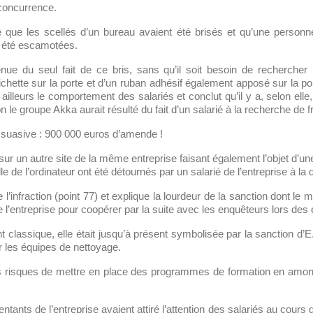
 concurrence.
té que les scellés d’un bureau avaient été brisés et qu’une person
t été escamotées.
enue du seul fait de ce bris, sans qu’il soit besoin de rechercher l
ichette sur la porte et d’un ruban adhésif également apposé sur la 
illeurs le comportement des salariés et conclut qu’il y a, selon elle, 
 le groupe Akka aurait résulté du fait d’un salarié à la recherche de fr
issuasive : 900 000 euros d’amende !
sur un autre site de la même entreprise faisant également l’objet d’une
e de l’ordinateur ont été détournés par un salarié de l’entreprise à l
nfraction (point 77) et explique la lourdeur de la sanction dont le mo
de l’entreprise pour coopérer par la suite avec les enquêteurs lors des
ant classique, elle était jusqu’à présent symbolisée par la sanction
r les équipes de nettoyage.
risques de mettre en place des programmes de formation en amont
sentants de l’entreprise avaient attiré l’attention des salariés au cour