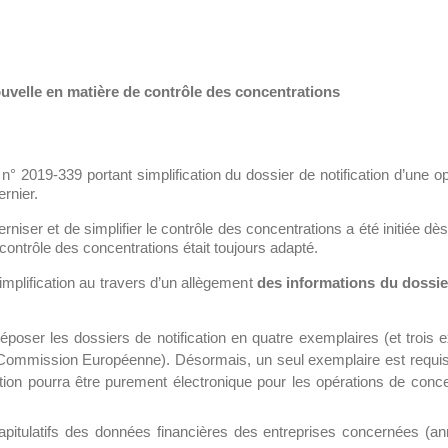
velle en matière de contrôle des concentrations
 n° 2019-339 portant simplification du dossier de notification d’une op
ernier.
niser et de simplifier le contrôle des concentrations a été initiée dè
 contrôle des concentrations était toujours adapté.
mplification au travers d’un allègement
des informations du dossier
déposer les dossiers de notification en quatre exemplaires (et troi
a Commission Européenne). Désormais, un seul exemplaire est requis. 
ication pourra être purement électronique pour les opérations de conce
capitulatifs des données financières des entreprises concernées (ann